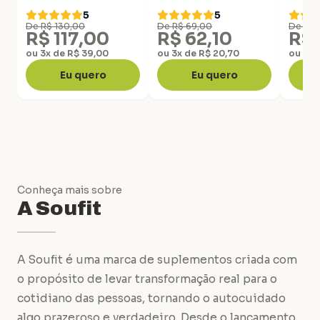
5
5
De R$ 130,00
De R$ 69,00
De R$ 
R$ 117,00
R$ 62,10
R$ 
ou 3x de R$ 39,00
ou 3x de R$ 20,70
ou 3x 
Eu quero
Eu quero
Conheça mais sobre
A Soufit
A Soufit é uma marca de suplementos criada com
o propósito de levar transformação real para o
cotidiano das pessoas, tornando o autocuidado
algo prazeroso e verdadeiro. Desde o lançamento