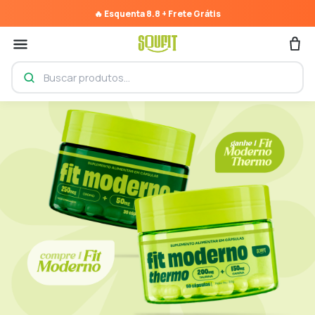
🔥
Esquenta 8.8
+
Frete Grátis