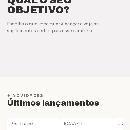
QUAL O SEU
OBJETIVO?
Escolha o que você quer alcançar e veja os
suplementos certos para esse caminho.
Ganho de massa muscular
Emagrecimento
Qualidade de vida
Pele, cabelo e unhas
✦ NOVIDADES
Últimos lançamentos
Pré-Treino
BCAA 4:1:1
L-Glu
-10%
-10%