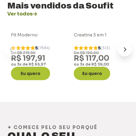
Mais vendidos da Soufit
Ver todos
Fit Moderno
Creatina 3 em 1
-10%
-10%
5
5
(7684)
(513)
De R$ 219,90
De R$ 130,00
R$ 197,91
R$ 117,00
ou 3x de R$ 65,97
ou 3x de R$ 39,00
Eu quero
Eu quero
✦ COMECE PELO SEU PORQUÊ